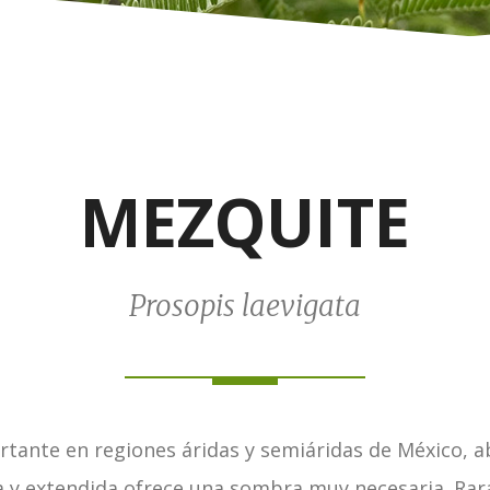
MEZQUITE
Prosopis laevigata
rtante en regiones áridas y semiáridas de México, a
a y extendida ofrece una sombra muy necesaria. Rara