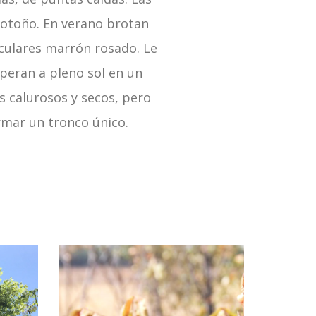
 otoño. En verano brotan
iculares marrón rosado. Le
speran a pleno sol en un
os calurosos y secos, pero
rmar un tronco único.