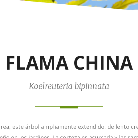
FLAMA CHINA
Koelreuteria bipinnata
rea, este árbol ampliamente extendido, de lento cr
ño en los jardines. La corteza es asurcada y las ram