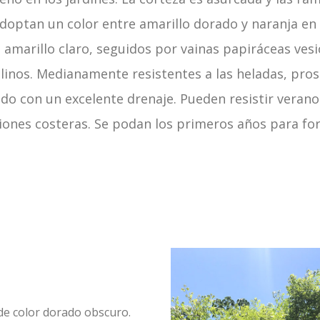
adoptan un color entre amarillo dorado y naranja en
 amarillo claro, seguidos por vainas papiráceas ves
alinos. Medianamente resistentes a las heladas, pro
lado con un excelente drenaje. Pueden resistir veran
ciones costeras. Se podan los primeros años para fo
de color dorado obscuro.