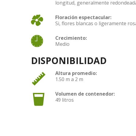
longitud, generalmente redondeada
Floración espectacular:
Si, flores blancas o ligeramente ro
Crecimiento:
Medio
DISPONIBILIDAD
Altura promedio:
1.50 m a 2 m
Volumen de contenedor:
49 litros